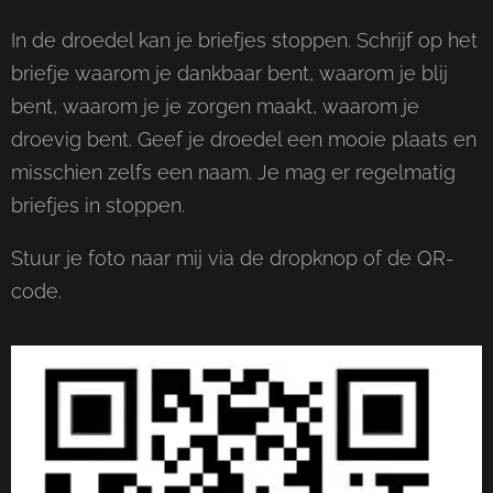
In de droedel kan je briefjes stoppen. Schrijf op het
briefje waarom je dankbaar bent, waarom je blij
bent, waarom je je zorgen maakt, waarom je
droevig bent. Geef je droedel een mooie plaats en
misschien zelfs een naam. Je mag er regelmatig
briefjes in stoppen.
Stuur je foto naar mij via de dropknop of de QR-
code.