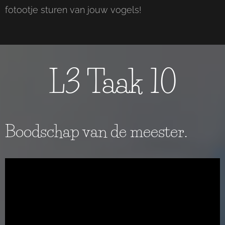
fotootje sturen van jouw vogels!
L3 Taak 10
Boodschap van de meester.