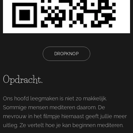
DROPKNOP
Opdracht.
Ons hoofd leegmaken is niet zo makkelijk.
Sommige mensen mediteren daarom. De
mevrouw in het filmpje hiernaast geeft jullie meer
uitleg. Ze vertelt hoe je kan beginnen mediteren.