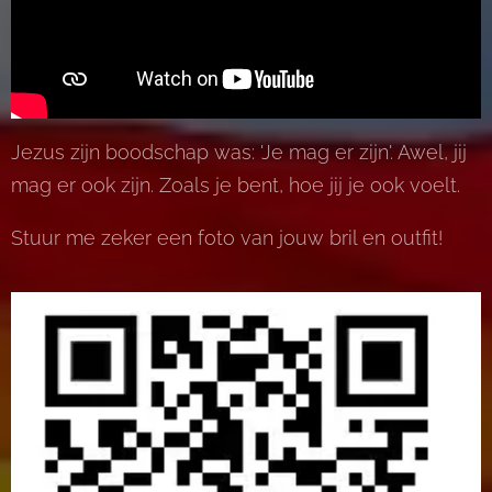
Jezus zijn boodschap was: 'Je mag er zijn'. Awel, jij
mag er ook zijn. Zoals je bent, hoe jij je ook voelt.
Stuur me zeker een foto van jouw bril en outfit!