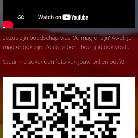
Jezus zijn boodschap was: 'Je mag er zijn'. Awel, je
mag er ook zijn. Zoals je bent, hoe jij je ook voelt.
Stuur me zeker een foto van jouw bril en outfit!