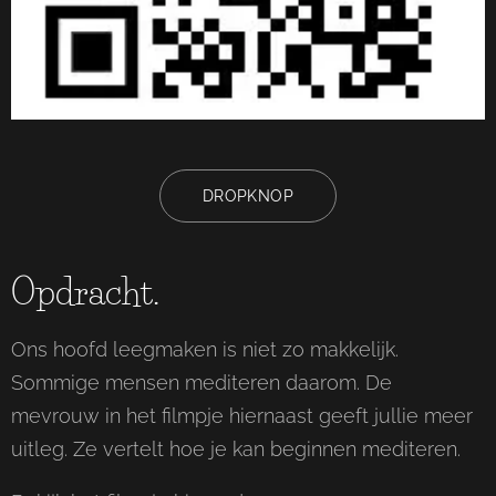
DROPKNOP
Opdracht.
Ons hoofd leegmaken is niet zo makkelijk.
Sommige mensen mediteren daarom. De
mevrouw in het filmpje hiernaast geeft jullie meer
uitleg. Ze vertelt hoe je kan beginnen mediteren.