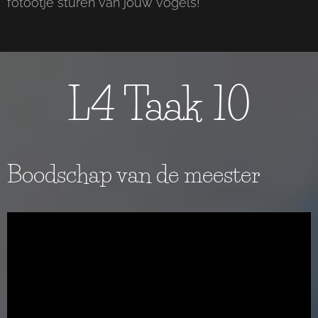
fotootje sturen van jouw vogels!
L4 Taak 10
Boodschap van de meester