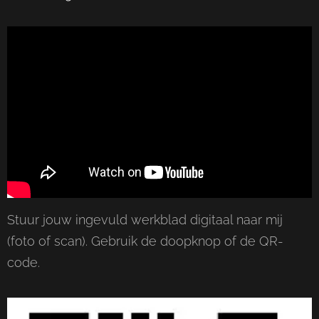
Stuur jouw ingevuld werkblad digitaal naar mij
(foto of scan). Gebruik de doopknop of de QR-
code.